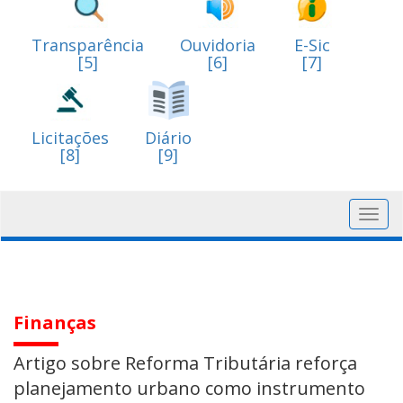
Transparência
Ouvidoria
E-Sic
[5]
[6]
[7]
Licitações
Diário
[8]
[9]
Toggl
navig
Finanças
Artigo sobre Reforma Tributária reforça
planejamento urbano como instrumento